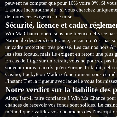
peuvent ne compter que pour 10% voire 0%. Si vous av
L'astuce incontournable : si vous cherchez uniquemen
de toutes ces exigences de mise.
Sécurité, licence et cadre régleme
Win Ma Chance opère sous une licence délivrée par C
Nationale des Jeux) en France, ce casino n'est pas so
un cadre protecteur très poussé. Les casinos hors Ar
les sites locaux, mais ils exigent en retour une plus 
En cas de litige sur un retrait, vous ne pourrez pas 
souvent moins réactifs qu'en Europe. Cela dit, cela 
Casino, Lucky8 ou Madnix fonctionnent sous ce même m
l'instant T et la rigueur avec laquelle vous fournisse
Notre verdict sur la fiabilité des
Alors, faut-il faire confiance à Win Ma Chance pour s
chances de recevoir vos fonds sont solides. Le casino
méthodique : validez vos documents dès l'inscription