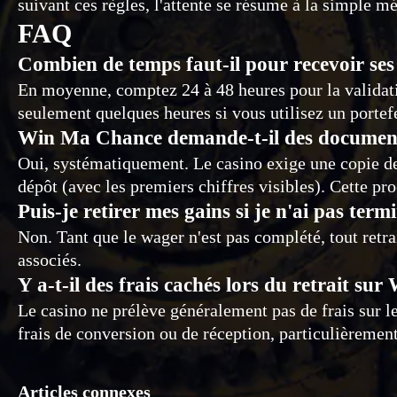
suivant ces règles, l'attente se résume à la simple m
FAQ
Combien de temps faut-il pour recevoir se
En moyenne, comptez 24 à 48 heures pour la validatio
seulement quelques heures si vous utilisez un portefe
Win Ma Chance demande-t-il des documents
Oui, systématiquement. Le casino exige une copie de p
dépôt (avec les premiers chiffres visibles). Cette pr
Puis-je retirer mes gains si je n'ai pas ter
Non. Tant que le wager n'est pas complété, tout retr
associés.
Y a-t-il des frais cachés lors du retrait s
Le casino ne prélève généralement pas de frais sur le
frais de conversion ou de réception, particulièrement 
Articles connexes