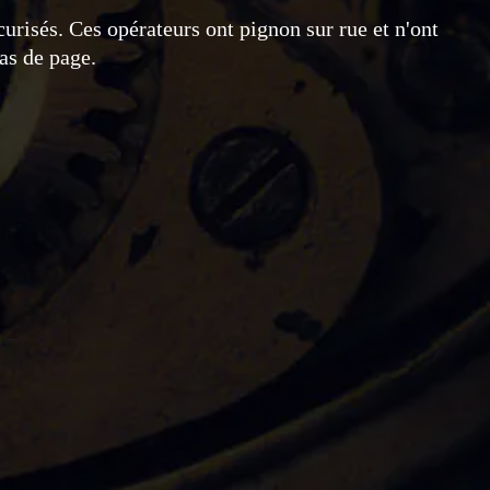
urisés. Ces opérateurs ont pignon sur rue et n'ont
as de page.