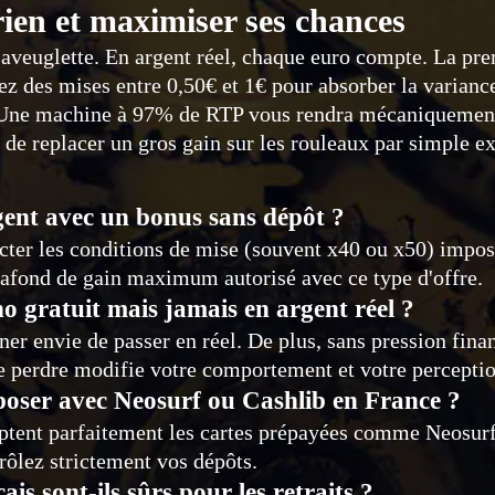
 rien et maximiser ses chances
'aveuglette. En argent réel, chaque euro compte. La prem
sez des mises entre 0,50€ et 1€ pour absorber la varianc
. Une machine à 97% de RTP vous rendra mécaniquement 
de replacer un gros gain sur les rouleaux par simple exci
gent avec un bonus sans dépôt ?
specter les conditions de mise (souvent x40 ou x50) impo
 plafond de gain maximum autorisé avec ce type d'offre.
no gratuit mais jamais en argent réel ?
r envie de passer en réel. De plus, sans pression finan
de perdre modifie votre comportement et votre perceptio
époser avec Neosurf ou Cashlib en France ?
nt parfaitement les cartes prépayées comme Neosurf e
rôlez strictement vos dépôts.
is sont-ils sûrs pour les retraits ?