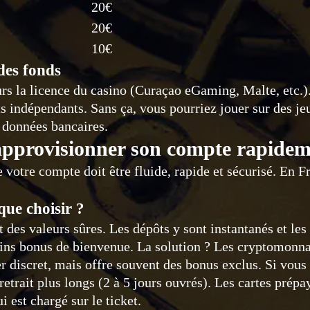
20€
20€
10€
 des fonds
rs la licence du casino (Curaçao eGaming, Malte, etc.).
s indépendants. Sans ça, vous pourriez jouer sur des je
 données bancaires.
approvisionner son compte rapide
 votre compte doit être fluide, rapide et sécurisé. En F
que choisir ?
 des valeurs sûres. Les dépôts y sont instantanés et les 
ins bonus de bienvenue. La solution ? Les cryptomonnai
discret, mais offre souvent des bonus exclus. Si vous ê
 retrait plus longs (2 à 5 jours ouvrés). Les cartes pré
 est chargé sur le ticket.