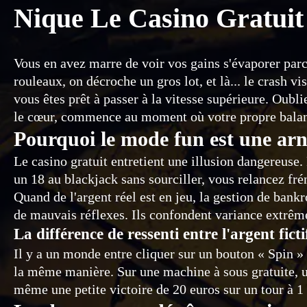
Nique Le Casino Gratuit
Vous en avez marre de voir vos gains s'évaporer par
rouleaux, on décroche un gros lot, et là... le crash v
vous êtes prêt à passer à la vitesse supérieure. Oubli
le cœur, commence au moment où votre propre balanc
Pourquoi le mode fun est une arn
Le casino gratuit entretient une illusion dangereus
un 18 au blackjack sans sourciller, vous relancez f
Quand de l'argent réel est en jeu, la gestion de ban
de mauvais réflexes. Ils confondent variance extrême
La différence de ressenti entre l'argent ficti
Il y a un monde entre cliquer sur un bouton « Spin »
la même manière. Sur une machine à sous gratuite, un
même une petite victoire de 20 euros sur un tour à 1