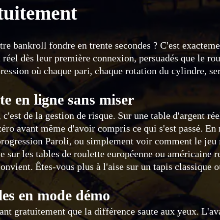
tuitement
tre bankroll fondre en trente secondes ? C'est exactemen
t réel dès leur première connexion, persuadés que le roug
ession où chaque pari, chaque rotation du cylindre, ser
te en ligne sans miser
c'est de la gestion de risque. Sur une table d'argent ré
 zéro avant même d'avoir compris ce qui s'est passé. En 
a progression Paroli, ou simplement voir comment le jeu
 sur les tables de roulette européenne ou américaine re
convient. Êtes-vous plus à l'aise sur un tapis classique 
ibles en mode démo
jouant gratuitement que la différence saute aux yeux. L'