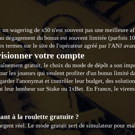
c un wagering de x50 n'est souvent pas une meilleure a
es au dégagement du bonus est souvent limitée (parfois 
es termes sur le site de l'opérateur agréé par l'ANJ avan
isionner votre compte
ntraînement gratuit, le choix du mode de dépôt a son im
pour les joueurs qui veulent profiter d'un bonus limité 
 garder l'anonymat et contrôler leur budget, des solut
nt leur bonheur sur Stake ou 1xBet. En France, le vireme
nt à la roulette gratuite ?
argent réel. Le mode gratuit sert de simulateur pour maî