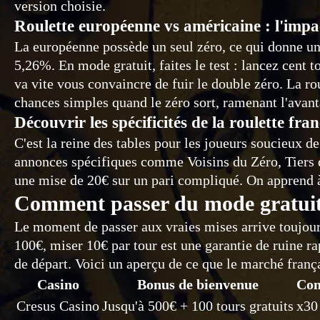
version choisie.
Roulette européenne vs américaine : l'impa
La européenne possède un seul zéro, ce qui donne un
5,26%. En mode gratuit, faites le test : lancez cent
va vite vous convaincre de fuir le double zéro. La ro
chances simples quand le zéro sort, ramenant l'avan
Découvrir les spécificités de la roulette fran
C'est la reine des tables pour les joueurs soucieux de
annonces spécifiques comme Voisins du Zéro, Tiers d
une mise de 20€ sur un pari compliqué. On apprend à 
Comment passer du mode gratuit 
Le moment de passer aux vraies mises arrive toujours
100€, miser 10€ par tour est une garantie de ruine r
de départ. Voici un aperçu de ce que le marché franç
Casino
Bonus de bienvenue
Con
Cresus Casino
Jusqu'à 500€ + 100 tours gratuits
x30