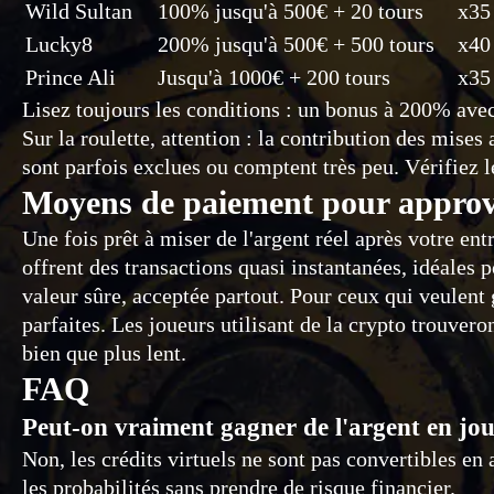
Wild Sultan
100% jusqu'à 500€ + 20 tours
x35
Lucky8
200% jusqu'à 500€ + 500 tours
x40
Prince Ali
Jusqu'à 1000€ + 200 tours
x35
Lisez toujours les conditions : un bonus à 200% ave
Sur la roulette, attention : la contribution des mis
sont parfois exclues ou comptent très peu. Vérifiez l
Moyens de paiement pour approv
Une fois prêt à miser de l'argent réel après votre e
offrent des transactions quasi instantanées, idéales 
valeur sûre, acceptée partout. Pour ceux qui veulent
parfaites. Les joueurs utilisant de la crypto trouvero
bien que plus lent.
FAQ
Peut-on vraiment gagner de l'argent en joua
Non, les crédits virtuels ne sont pas convertibles en 
les probabilités sans prendre de risque financier.