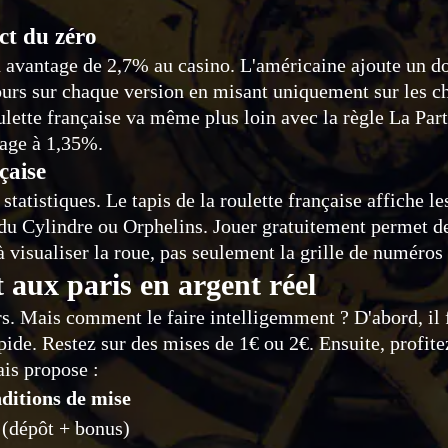
ct du zéro
 avantage de 2,7% au casino. L'américaine ajoute un do
 tours sur chaque version en misant uniquement sur les 
ulette française va même plus loin avec la règle La Part
tage à 1,35%.
çaise
 statistiques. Le tapis de la roulette française affiche 
u Cylindre ou Orphelins. Jouer gratuitement permet de
visualiser la roue, pas seulement la grille de numéros s
aux paris en argent réel
. Mais comment le faire intelligemment ? D'abord, il fau
apide. Restez sur des mises de 1€ ou 2€. Ensuite, profit
ais propose :
ditions de mise
 (dépôt + bonus)