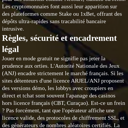
Les cryptomonnaies font aussi leur apparition sur
des plateformes comme Stake ou 1xBet, offrant des
dépôts ultra-rapides sans tracabilité bancaire
intrusive.
Règles, sécurité et encadrement
légal
Jouer en mode gratuit ne signifie pas jeter la
prudence aux orties. L'Autorité Nationale des Jeux
(ANJ) encadre strictement le marché français. Si les
sites détenteurs d'une licence ARJEL/ANJ proposent
des versions démo, les lobbys avec croupiers en
direct et tchat sont souvent l'apanage des casinos
hors licence français (CBT, Curaçao). Est-ce un frein
? Pas forcément, tant que l'opérateur affiche une
licence valide, des protocoles de chiffrement SSL, et
des générateurs de nombres aléatoires certifiés. La