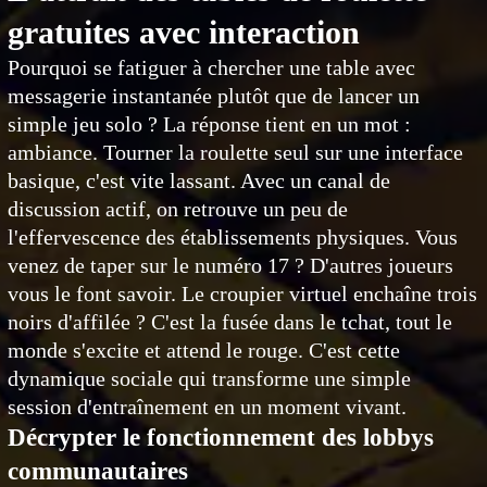
gratuites avec interaction
Pourquoi se fatiguer à chercher une table avec
messagerie instantanée plutôt que de lancer un
simple jeu solo ? La réponse tient en un mot :
ambiance. Tourner la roulette seul sur une interface
basique, c'est vite lassant. Avec un canal de
discussion actif, on retrouve un peu de
l'effervescence des établissements physiques. Vous
venez de taper sur le numéro 17 ? D'autres joueurs
vous le font savoir. Le croupier virtuel enchaîne trois
noirs d'affilée ? C'est la fusée dans le tchat, tout le
monde s'excite et attend le rouge. C'est cette
dynamique sociale qui transforme une simple
session d'entraînement en un moment vivant.
Décrypter le fonctionnement des lobbys
communautaires