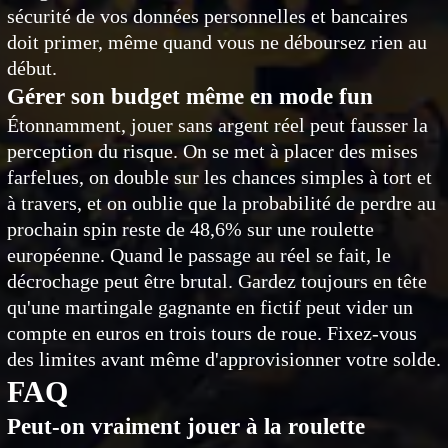
sécurité de vos données personnelles et bancaires
doit primer, même quand vous ne déboursez rien au
début.
Gérer son budget même en mode fun
Étonnamment, jouer sans argent réel peut fausser la
perception du risque. On se met à placer des mises
farfelues, on double sur les chances simples à tort et
à travers, et on oublie que la probabilité de perdre au
prochain spin reste de 48,6% sur une roulette
européenne. Quand le passage au réel se fait, le
décrochage peut être brutal. Gardez toujours en tête
qu'une martingale gagnante en fictif peut vider un
compte en euros en trois tours de roue. Fixez-vous
des limites avant même d'approvisionner votre solde.
FAQ
Peut-on vraiment jouer à la roulette