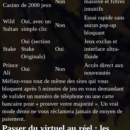
Non
massive et filtres
Casino
de 2000 jeux
intuitifs
Essai rapide sans
Wild
Oui, avec un
Non
aucun pop-up
Sultan
simple clic
bloquant
Oui (section
Jeux exclus et
Stake
Stake
Oui
interface ultra-
Originals)
fluide
Prince
Accès direct aux
Oui
Non
Ali
nouveautés
Méfiez-vous tout de même des sites qui vous
bloquent après 5 minutes de jeu en vous demandant
de valider un numéro de téléphone ou une carte
bancaire pour « prouver votre majorité ». Un vrai
mode démo ne vous réclamera jamais de moyen de
paiement.
Passer du virtuel au réel : les