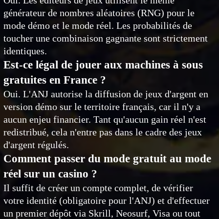
Oui. Les éditeurs de jeux utilisent le même
générateur de nombres aléatoires (RNG) pour le
mode démo et le mode réel. Les probabilités de
toucher une combinaison gagnante sont strictement
identiques.
Est-ce légal de jouer aux machines à sous
gratuites en France ?
Oui. L'ANJ autorise la diffusion de jeux d'argent en
version démo sur le territoire français, car il n'y a
aucun enjeu financier. Tant qu'aucun gain réel n'est
redistribué, cela n'entre pas dans le cadre des jeux
d'argent régulés.
Comment passer du mode gratuit au mode
réel sur un casino ?
Il suffit de créer un compte complet, de vérifier
votre identité (obligatoire pour l'ANJ) et d'effectuer
un premier dépôt via Skrill, Neosurf, Visa ou tout