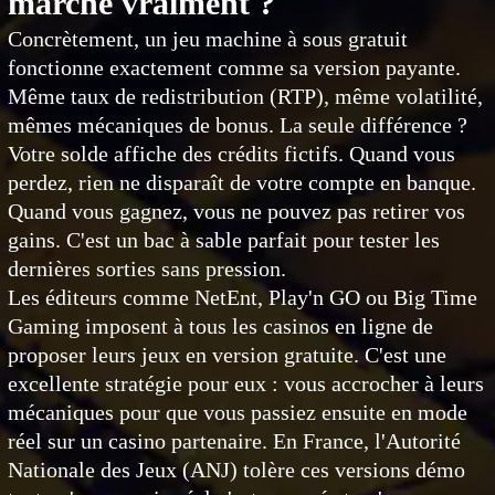
marche vraiment ?
Concrètement, un jeu machine à sous gratuit
fonctionne exactement comme sa version payante.
Même taux de redistribution (RTP), même volatilité,
mêmes mécaniques de bonus. La seule différence ?
Votre solde affiche des crédits fictifs. Quand vous
perdez, rien ne disparaît de votre compte en banque.
Quand vous gagnez, vous ne pouvez pas retirer vos
gains. C'est un bac à sable parfait pour tester les
dernières sorties sans pression.
Les éditeurs comme NetEnt, Play'n GO ou Big Time
Gaming imposent à tous les casinos en ligne de
proposer leurs jeux en version gratuite. C'est une
excellente stratégie pour eux : vous accrocher à leurs
mécaniques pour que vous passiez ensuite en mode
réel sur un casino partenaire. En France, l'Autorité
Nationale des Jeux (ANJ) tolère ces versions démo