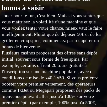
bonus à saisir
Jouer pour le fun, c'est bien. Mais si vous sentez que
vous maîtrisez la volatilité d'une machine et que
vous voulez tenter votre chance, mieux vaut le faire
intelligemment. Plutôt que de déposer 50€ et de les
griller en cinq spins, commencez par récupérer un
bonus de bienvenue.
Plusieurs casinos proposent des offres sans dépôt
initial, souvent sous forme de free spins. Par
exemple, certains offrent 20 tours gratuits à
l'inscription sur une machine populaire, avec des
conditions de mise de x40 à x50. Si vous préférez
booster votre premier versement, des opérateurs
comme 1xBet ou Megapari proposent des packs de
bienvenue pouvant aller jusqu'à 100% sur votre
premier dépôt (par exemple, 100% jusqu'à 500€,