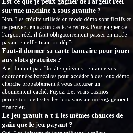
Est-ce que je peux gagner de l'argent réel
sur une machine à sous gratuite ?
Non. Les crédits utilisés en mode démo sont fictifs et
ne peuvent en aucun cas être retirés. Pour gagner de
l'argent réel, il faut obligatoirement passer en mode
payant en effectuant un dépôt.
Faut-il donner sa carte bancaire pour jouer
aux slots gratuites ?
Absolument pas. Un site qui vous demande vos
coordonnées bancaires pour accéder à des jeux démo
cherche probablement à vous facturer un
abonnement caché. Fuyez. Les vrais casinos
permettent de tester les jeux sans aucun engagement
financier.
Le jeu gratuit a-t-il les mêmes chances de
gain que le jeu payant ?