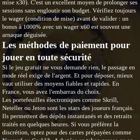
mise x30). C'est un excellent moyen de prolonger ses
sessions sans engloutir son budget. Vérifiez toujours
le wager (condition de mise) avant de valider : un
bonus à 1000% avec un wager x60 est souvent une
arnaque déguisée.
Les méthodes de paiement pour
jouer en toute sécurité
Si le jeu gratuit ne vous demande rien, le passage en
mode réel exige de l'argent. Et pour déposer, mieux
vaut utiliser des moyens fiables et rapides. En
France, vous avez l'embarras du choix.
Les portefeuilles électroniques comme Skrill,
Neteller ou Jeton sont les stars des joueurs français.
Ils permettent des dépôts instantanés et des retraits
traités en quelques heures. Si vous préférez la
discrétion, optez pour des cartes prépayées comme