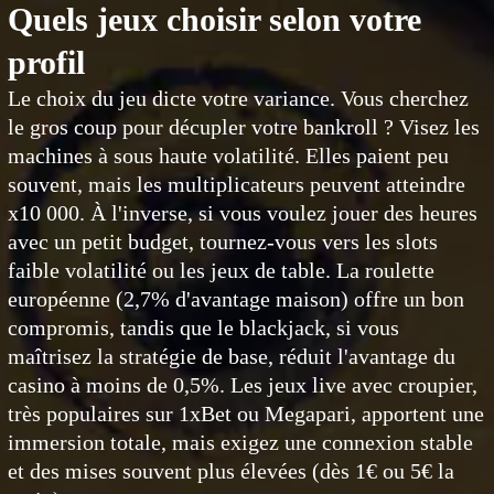
Quels jeux choisir selon votre
profil
Le choix du jeu dicte votre variance. Vous cherchez
le gros coup pour décupler votre bankroll ? Visez les
machines à sous haute volatilité. Elles paient peu
souvent, mais les multiplicateurs peuvent atteindre
x10 000. À l'inverse, si vous voulez jouer des heures
avec un petit budget, tournez-vous vers les slots
faible volatilité ou les jeux de table. La roulette
européenne (2,7% d'avantage maison) offre un bon
compromis, tandis que le blackjack, si vous
maîtrisez la stratégie de base, réduit l'avantage du
casino à moins de 0,5%. Les jeux live avec croupier,
très populaires sur 1xBet ou Megapari, apportent une
immersion totale, mais exigez une connexion stable
et des mises souvent plus élevées (dès 1€ ou 5€ la