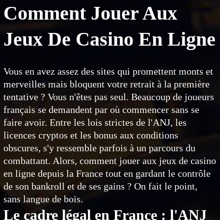
Comment Jouer Aux
Jeux De Casino En Ligne
Vous en avez assez des sites qui promettent monts et
merveilles mais bloquent votre retrait à la première
tentative ? Vous n'êtes pas seul. Beaucoup de joueurs
français se demandent par où commencer sans se
faire avoir. Entre les lois strictes de l'ANJ, les
licences cryptos et les bonus aux conditions
obscures, s'y ressemble parfois à un parcours du
combattant. Alors, comment jouer aux jeux de casino
en ligne depuis la France tout en gardant le contrôle
de son bankroll et de ses gains ? On fait le point,
sans langue de bois.
Le cadre légal en France : l'ANJ