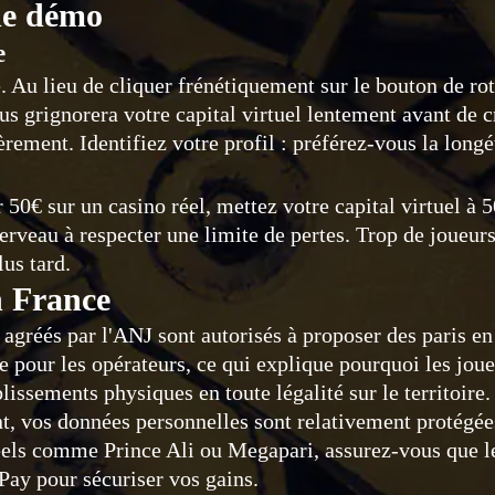
de démo
e
e. Au lieu de cliquer frénétiquement sur le bouton de ro
ous grignorera votre capital virtuel lentement avant de 
rement. Identifiez votre profil : préférez-vous la longé
0€ sur un casino réel, mettez votre capital virtuel à 50
rveau à respecter une limite de pertes. Trop de joueurs 
us tard.
en France
s agréés par l'ANJ sont autorisés à proposer des paris en 
le pour les opérateurs, ce qui explique pourquoi les joue
blissements physiques en toute légalité sur le territoire.
, vos données personnelles sont relativement protégées
éels comme Prince Ali ou Megapari, assurez-vous que le
ay pour sécuriser vos gains.