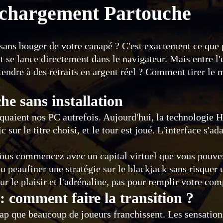
echargement Partouche
 sans bouger de votre canapé ? C'est exactement ce que 
out se lance directement dans le navigateur. Mais entre l'
ttendre à des retraits en argent réel ? Comment tirer le m
e sans installation
loquaient nos PC autrefois. Aujourd'hui, la technologi
 sur le titre choisi, et le tour est joué. L'interface s
Vous commencez avec un capital virtuel que vous pouvez 
 ou peaufiner une stratégie sur le blackjack sans risque
r le plaisir et l'adrénaline, pas pour remplir votre co
: comment faire la transition ?
cap que beaucoup de joueurs franchissent. Les sensation