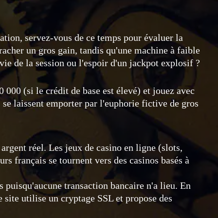
tation, servez-vous de ce temps pour évaluer la
cracher un gros gain, tandis qu'une machine à faible
vie de la session ou l'espoir d'un jackpot explosif ?
 000 (si le crédit de base est élevé) et jouez avec
se laissent emporter par l'euphorie fictive de gros
argent réel. Les jeux de casino en ligne (slots,
urs français se tournent vers des casinos basés à
 puisqu'aucune transaction bancaire n'a lieu. En
 site utilise un cryptage SSL et propose des