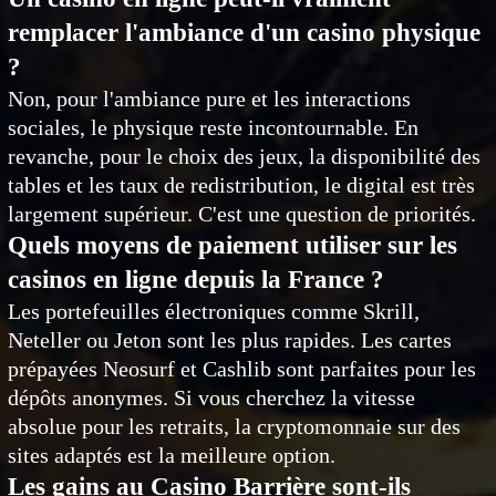
remplacer l'ambiance d'un casino physique
?
Non, pour l'ambiance pure et les interactions
sociales, le physique reste incontournable. En
revanche, pour le choix des jeux, la disponibilité des
tables et les taux de redistribution, le digital est très
largement supérieur. C'est une question de priorités.
Quels moyens de paiement utiliser sur les
casinos en ligne depuis la France ?
Les portefeuilles électroniques comme Skrill,
Neteller ou Jeton sont les plus rapides. Les cartes
prépayées Neosurf et Cashlib sont parfaites pour les
dépôts anonymes. Si vous cherchez la vitesse
absolue pour les retraits, la cryptomonnaie sur des
sites adaptés est la meilleure option.
Les gains au Casino Barrière sont-ils