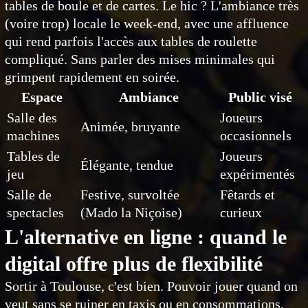
tables de boule et de cartes. Le hic ? L'ambiance très
(voire trop) locale le week-end, avec une affluence
qui rend parfois l'accès aux tables de roulette
compliqué. Sans parler des mises minimales qui
grimpent rapidement en soirée.
Espace
Ambiance
Public visé
Salle des
Joueurs
Animée, bruyante
machines
occasionnels
Tables de
Joueurs
Élégante, tendue
jeu
expérimentés
Salle de
Festive, survoltée
Fêtards et
spectacles
(Mado la Niçoise)
curieux
L'alternative en ligne : quand le
digital offre plus de flexibilité
Sortir à Toulouse, c'est bien. Pouvoir jouer quand on
veut sans se ruiner en taxis ou en consommations,