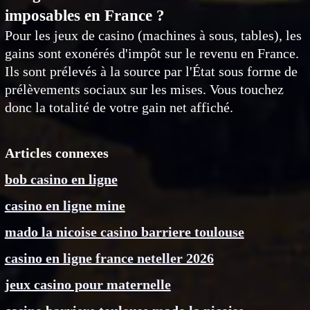
imposables en France ?
Pour les jeux de casino (machines à sous, tables), les
gains sont exonérés d'impôt sur le revenu en France.
Ils sont prélevés à la source par l'État sous forme de
prélèvements sociaux sur les mises. Vous touchez
donc la totalité de votre gain net affiché.
Articles connexes
bob casino en ligne
casino en ligne mine
mado la nicoise casino barriere toulouse
casino en ligne france neteller 2026
jeux casino pour maternelle