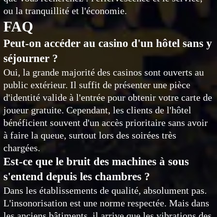
ou la tranquillité et l'économie.
FAQ
Peut-on accéder au casino d'un hôtel sans y
séjourner ?
Oui, la grande majorité des casinos sont ouverts au
public extérieur. Il suffit de présenter une pièce
d'identité valide à l'entrée pour obtenir votre carte de
joueur gratuite. Cependant, les clients de l'hôtel
bénéficient souvent d'un accès prioritaire sans avoir
à faire la queue, surtout lors des soirées très
chargées.
Est-ce que le bruit des machines à sous
s'entend depuis les chambres ?
Dans les établissements de qualité, absolument pas.
L'insonorisation est une norme respectée. Mais dans
les anciens bâtiments, il arrive que les vibrations des