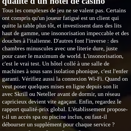
qualité d'un hôtel de casino
Tous les complexes de jeu ne se valent pas. Certains
ont compris qu'un joueur fatigué est un client qui
quitte la table plus tôt, et investissent dans des lits
haut de gamme, une insonorisation impeccable et des
douches à l'italienne. D'autres font l'inverse : des
chambres minuscules avec une literie dure, juste
pour caser le maximum de world. L'insonorisation,
c'est le vrai test. Un hôtel collé à une salle de
machines à sous sans isolation phonique, c'est l'enfer
garanti. Vérifiez aussi la connexion Wi-Fi. Quand on
veut poser quelques mises en ligne depuis son lit
avec Skrill ou Neteller avant de dormir, un réseau
capricieux devient vite agaçant. Enfin, regardez le
rapport qualité-prix global. L'établissement propose-
t-il un accès spa ou piscine inclus, ou faut-il
débourser un supplément pour chaque service ?