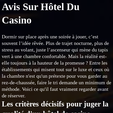
Avis Sur Hôtel Du
Casino
Dormir sur place après une soirée à jouer, c’est
souvent l’idée rêvée. Plus de trajet nocturne, plus de
stress au volant, juste l’ascenseur qui mène du tapis
vert à une chambre confortable. Mais la réalité est-
elle toujours à la hauteur de la promesse ? Entre les
établissements qui misent tout sur le luxe et ceux où
la chambre n'est qu'un prétexte pour vous garder au
rez-de-chaussée, faire le tri demande un minimum de
méthode. Voici ce qu'il faut vraiment regarder avant
de réserver.
Les critères décisifs pour juger la