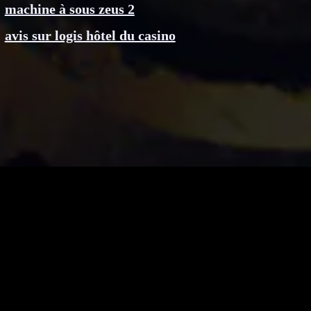
machine à sous zeus 2
avis sur logis hôtel du casino