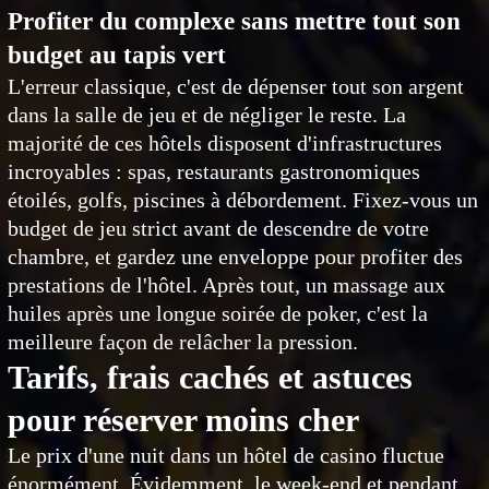
Profiter du complexe sans mettre tout son
budget au tapis vert
L'erreur classique, c'est de dépenser tout son argent
dans la salle de jeu et de négliger le reste. La
majorité de ces hôtels disposent d'infrastructures
incroyables : spas, restaurants gastronomiques
étoilés, golfs, piscines à débordement. Fixez-vous un
budget de jeu strict avant de descendre de votre
chambre, et gardez une enveloppe pour profiter des
prestations de l'hôtel. Après tout, un massage aux
huiles après une longue soirée de poker, c'est la
meilleure façon de relâcher la pression.
Tarifs, frais cachés et astuces
pour réserver moins cher
Le prix d'une nuit dans un hôtel de casino fluctue
énormément. Évidemment, le week-end et pendant